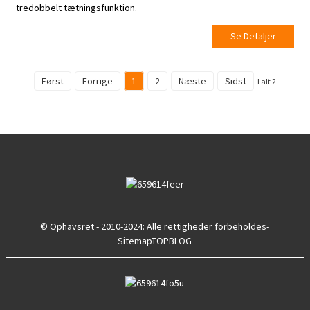
tredobbelt tætningsfunktion.
Se Detaljer
Først
Forrige
1
2
Næste
Sidst
I alt 2
© Ophavsret - 2010-2024: Alle rettigheder forbeholdes
-
Sitemap
TOPBLOG