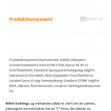
Produktkomponent
2021-07-13
Produktkomponent Husmateriale: Duktilt støbejern i
overensstemmelse med ASTM A-536, klasse 65-45-12
Overfladefinish: Standard: Epoxypulverbelægning Valgfrit:
Galvaniseret (forzinket, HDG) Dyppelalet Overfladefarve:
Variabel farve til valg Gummipakning Standard: EPDM. Valgfrit:
Nitril, silikone, fluorelastomer, neopren Tætningsmekanismen
for
Rillet kobling
s og mekaniske udløb er stort set de samme,
pakningens hovedstruktur har en "C"-form, der danner en