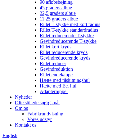
90 afløbsbøjning
45 graders albue
22,5 graders albue
11,25 graders albue
Rillet T-stykke med kort radius
Rillet T-stykke standardradius
Rillet reducerende T-stykke
Gevindreducerende T-stykke
Rillet kort kryds
Rillet reducerende kryds
Gevindreducerende kryds
Rillet reducer
Gevindreduktion
Rillet endekappe
Hætte med tilslutningshul
Hætte med Ec. hul
Adapternippel
Nyheder
Ofte stillede spørgsmål
Om os
Fabrikrundvisning
Vores udstyr
Kontakt os
English