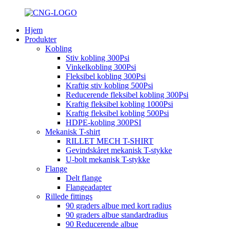
Hjem
Produkter
Kobling
Stiv kobling 300Psi
Vinkelkobling 300Psi
Fleksibel kobling 300Psi
Kraftig stiv kobling 500Psi
Reducerende fleksibel kobling 300Psi
Kraftig fleksibel kobling 1000Psi
Kraftig fleksibel kobling 500Psi
HDPE-kobling 300PSI
Mekanisk T-shirt
RILLET MECH T-SHIRT
Gevindskåret mekanisk T-stykke
U-bolt mekanisk T-stykke
Flange
Delt flange
Flangeadapter
Rillede fittings
90 graders albue med kort radius
90 graders albue standardradius
90 Reducerende albue