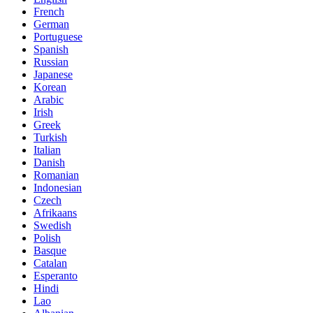
French
German
Portuguese
Spanish
Russian
Japanese
Korean
Arabic
Irish
Greek
Turkish
Italian
Danish
Romanian
Indonesian
Czech
Afrikaans
Swedish
Polish
Basque
Catalan
Esperanto
Hindi
Lao