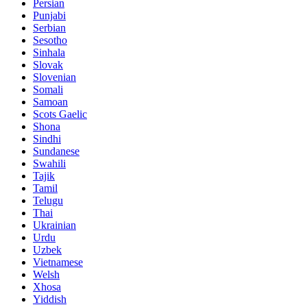
Persian
Punjabi
Serbian
Sesotho
Sinhala
Slovak
Slovenian
Somali
Samoan
Scots Gaelic
Shona
Sindhi
Sundanese
Swahili
Tajik
Tamil
Telugu
Thai
Ukrainian
Urdu
Uzbek
Vietnamese
Welsh
Xhosa
Yiddish