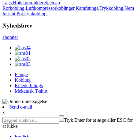
Tags
,
Hotte produkter
,
Sitemap
Rørkobling
,
Luftkompressorkoblinger
,
Kamfittings
,
Trykkobling
,
Nem
Instant Pot
,
Lynkobling
,
Nyhedsbrev
abonner
Flange
Kobling
Rillede fittings
Mekanisk T-shirt
Send e-mail
x
Tryk Enter for at søge eller ESC for
at lukke
English